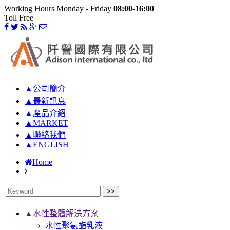
Working Hours Monday - Friday
08:00-16:00
Toll Free
▲公司簡介
▲最新訊息
▲產品介紹
▲MARKET
▲聯絡我們
▲ENGLISH
Home
▲水性整體解決方案
水性聚氨酯乳液