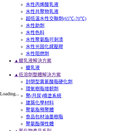
水性丙烯酸乳液
水性共聚物乳液
超低溫水性交聯劑(65℃-70℃)
水性助劑
水性色料
水性聚氨酯可剝漆
水性光固化感壓膠
水性阻燃劑
▲蠟乳液解決方案
蠟乳液
▲低溶劑整體解決方案
封閉型異氰酸脂硬化劑
環氧樹脂增韌劑
Loading...
聚(月尿)噴塗系統
建築化學材料
聚氨脂預聚體
食品包材油墨樹脂
聚氨酯彈性體
▲氟化物產品系列