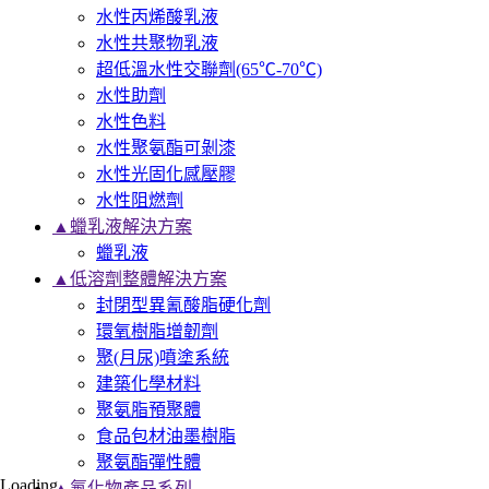
水性丙烯酸乳液
水性共聚物乳液
超低溫水性交聯劑(65℃-70℃)
水性助劑
水性色料
水性聚氨酯可剝漆
水性光固化感壓膠
水性阻燃劑
▲蠟乳液解決方案
蠟乳液
▲低溶劑整體解決方案
封閉型異氰酸脂硬化劑
環氧樹脂增韌劑
聚(月尿)噴塗系統
建築化學材料
聚氨脂預聚體
食品包材油墨樹脂
聚氨酯彈性體
Loading...
▲氟化物產品系列