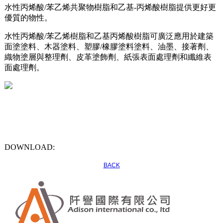
水性丙烯酸/苯乙烯共聚物樹脂和乙基-丙烯酸樹脂提供更好更
優質的物性。
水性丙烯酸/苯乙烯樹脂和乙基丙烯酸樹脂可廣泛應用於建築
面塗塗料、木器塗料、塑膠/橡膠塗料塗料、油墨、接著劑、
織物塗層與整理劑、皮革塗飾劑、紙張表面處理劑和纖維表
面處理劑。
DOWNLOAD:
BACK