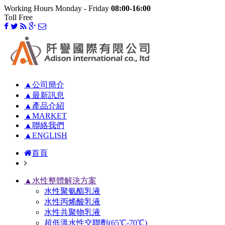
Working Hours Monday - Friday
08:00-16:00
Toll Free
▲公司簡介
▲最新訊息
▲產品介紹
▲MARKET
▲聯絡我們
▲ENGLISH
首頁
▲水性整體解決方案
水性聚氨酯乳液
水性丙烯酸乳液
水性共聚物乳液
超低溫水性交聯劑(65℃-70℃)